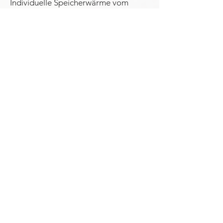
Individuelle Speicherwärme vom
Meisterbetrieb
Kamin- &
Ofenbau
> Mehr zu Kamin- & Ofenbau
KIEL:
Rendsburger Landstraße 196-198
24113 Kiel
Tel.:
+49 (0) 431 600 67 48
E-Mail: