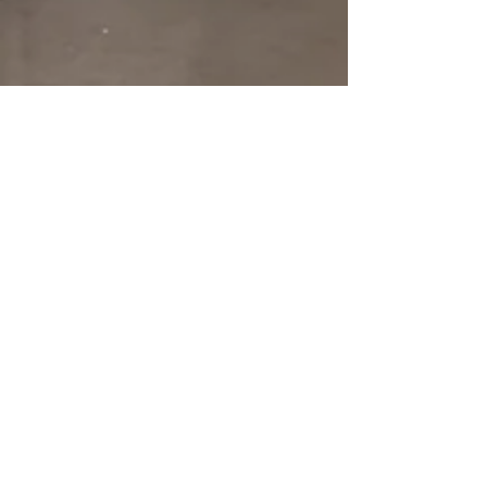
KIEL:
Rendsburger Landstraße 196-198
24113 Kiel
Tel.:
+49 (0) 431 600 67 48
E-Mail:
shop@bodenplattenkontor.de
ÖFFNUNGSZEITEN KIEL:
Montag bis Donnerstag 10.00 – 17.00 Uhr
Freitag
10.00 - 15.00
Uhr