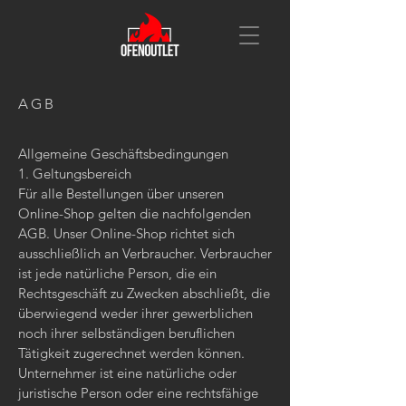
AGB
Allgemeine Geschäftsbedingungen
1. Geltungsbereich
Für alle Bestellungen über unseren
Online-Shop gelten die nachfolgenden
AGB. Unser Online-Shop richtet sich
ausschließlich an Verbraucher. Verbraucher
ist jede natürliche Person, die ein
Rechtsgeschäft zu Zwecken abschließt, die
überwiegend weder ihrer gewerblichen
noch ihrer selbständigen beruflichen
Tätigkeit zugerechnet werden können.
Unternehmer ist eine natürliche oder
juristische Person oder eine rechtsfähige