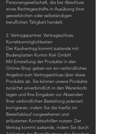
Personengesellschaft, die bei Abschluss
eines Rechtsgeschäfts in Ausübung ihrer
gewerblichen oder selbständigen
beruflichen Tätigkeit handelt.
2. Vertragspartner, Vertragsschluss,
Korrekturmöglichkeiten
Der Kaufvertrag kommt zustande mit
Bodenplatten Kontor Kiel GmbH.
Mit Einstellung der Produkte in den
Online-Shop geben wir ein verbindliches
Angebot zum Vertragsschluss über diese
Produkte ab. Sie können unsere Produkte
zunächst unverbindlich in den Warenkorb
legen und Ihre Eingaben vor Absenden
Ihrer verbindlichen Bestellung jederzeit
korrigieren, indem Sie die hierfür im
Bestellablauf vorgesehenen und
erläuterten Korrekturhilfen nutzen. Der
Vertrag kommt zustande, indem Sie durch
Anklicken des Bestellbuttons das Angebot