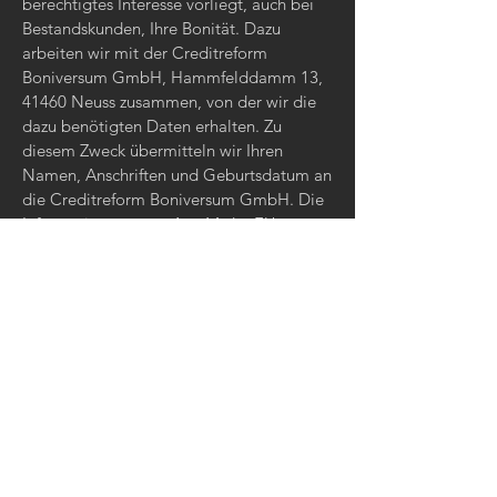
berechtigtes Interesse vorliegt, auch bei
Bestandskunden, Ihre Bonität. Dazu
arbeiten wir mit der Creditreform
Boniversum GmbH, Hammfelddamm 13,
41460 Neuss zusammen, von der wir die
dazu benötigten Daten erhalten. Zu
diesem Zweck übermitteln wir Ihren
Namen, Anschriften und Geburtsdatum an
die Creditreform Boniversum GmbH. Die
Informationen gem. Art. 14 der EU-
Datenschutz-Grundverordnung zu der bei
der Creditreform Boniversum GmbH
stattfindenden Datenverarbeitung finden
Sie hier: Für Verbraucher: Informationen
nach EU-DSGVO | Boniversum
(
https://www.boniversum.de/eu-
dsgvo/informationen-nach-eu-dsgvo-fuer-
verbraucher/
)
AGB erstellt mit dem Trusted Shops
Rechtstexter