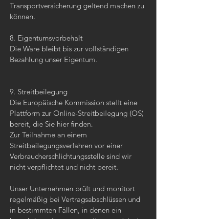
Transportversicherung geltend machen zu
können.
8. Eigentumsvorbehalt
Die Ware bleibt bis zur vollständigen
Bezahlung unser Eigentum.​​​​​​​
9. Streitbeilegung​​​​​​​
Die Europäische Kommission stellt eine
Plattform zur Online-Streitbeilegung (OS)
bereit, die Sie hier finden.
Zur Teilnahme an einem
Streitbeilegungsverfahren vor einer
Verbraucherschlichtungsstelle sind wir
nicht verpflichtet und nicht bereit.
Unser Unternehmen prüft und monitort
regelmäßig bei Vertragsabschlüssen und
in bestimmten Fällen, in denen ein