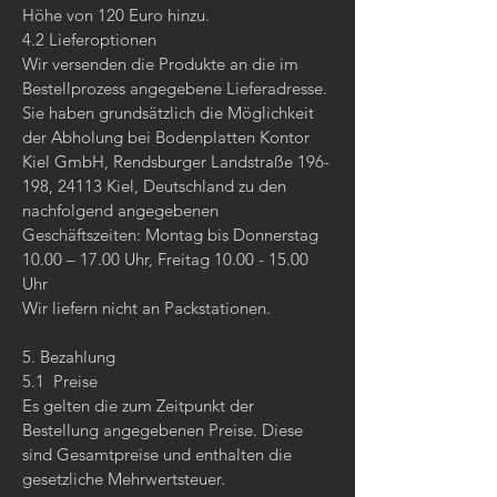
Höhe von 120 Euro hinzu.
4.2 Lieferoptionen
Wir versenden die Produkte an die im
Bestellprozess angegebene Lieferadresse.
Sie haben grundsätzlich die Möglichkeit
der Abholung bei Bodenplatten Kontor
Kiel GmbH, Rendsburger Landstraße 196-
198, 24113 Kiel, Deutschland zu den
nachfolgend angegebenen
Geschäftszeiten: Montag bis Donnerstag
10.00 – 17.00 Uhr, Freitag 10.00 - 15.00
Uhr
Wir liefern nicht an Packstationen.
5. Bezahlung
5.1 Preise
Es gelten die zum Zeitpunkt der
Bestellung angegebenen Preise. Diese
sind Gesamtpreise und enthalten die
gesetzliche Mehrwertsteuer.