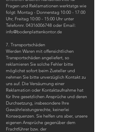
Fragen und Reklamationen werktatgs wie
folgt: Montag - Donnerstag 10:00 - 17:00
Uhr, Freitag 10:00 - 15:00 Uhr unter
Telefonnr. 04316006748 oder Email:
info@bodenplattenkontor.de
7. Transportschäden​​​​​​​
Werden Waren mit offensichtlichen
Transportschäden angeliefert, so
reklamieren Sie solche Fehler bitte
möglichst sofort beim Zusteller und
nehmen Sie bitte unverzüglich Kontakt zu
uns auf. Die Versäumung einer
Reklamation oder Kontaktaufnahme hat
für Ihre gesetzlichen Ansprüche und deren
Durchsetzung, insbesondere Ihre
Gewährleistungsrechte, keinerlei
Konsequenzen. Sie helfen uns aber, unsere
eigenen Ansprüche gegenüber dem
Frachtführer bzw. der