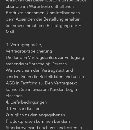
über die im Warenkorb enthaltenen
Produkte annehmen. Unmittelbar nach
dem Absenden der Bestellung erhalten
Sie noch einmal eine Bestätigung per E-
Mail.
3. Vertragssprache,
Vertragstextspeicherung
Die für den Vertragsschluss zur Verfügung
stehende(n) Sprache(n): Deutsch
Wir speichern den Vertragstext und
senden Ihnen die Bestelldaten und unsere
AGB in Textform zu. Den Vertragstext
können Sie in unserem Kunden-Login
einsehen.
4. Lieferbedingungen
4.1 Versandkosten
Zuzüglich zu den angegebenen
Produktpreisen kommen bei dem
Standardversand noch Versandkosten in