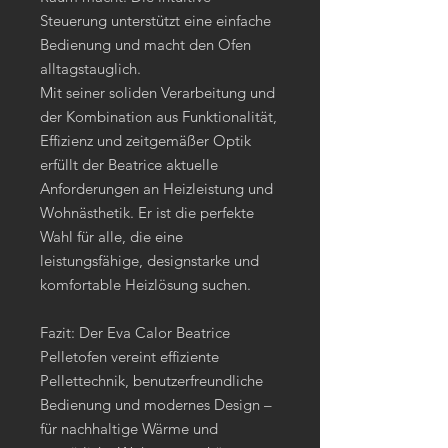
Steuerung unterstützt eine einfache
Bedienung und macht den Ofen
alltagstauglich.
Mit seiner soliden Verarbeitung und
der Kombination aus Funktionalität,
Effizienz und zeitgemäßer Optik
erfüllt der Beatrice aktuelle
Anforderungen an Heizleistung und
Wohnästhetik. Er ist die perfekte
Wahl für alle, die eine
leistungsfähige, designstarke und
komfortable Heizlösung suchen.
Fazit: Der Eva Calor Beatrice
Pelletofen vereint effiziente
Pellettechnik, benutzerfreundliche
Bedienung und modernes Design –
für nachhaltige Wärme und