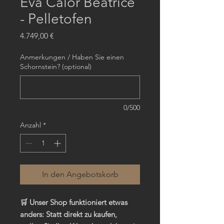
Eva Calor Beatrice
- Pelletofen
Preis
4.749,00 €
Anmerkungen / Haben Sie einen
Schornstein? (optional)
0/500
Anzahl
*
In den Angebotskorb
🛒 Unser Shop funktioniert etwas
anders: Statt direkt zu kaufen,