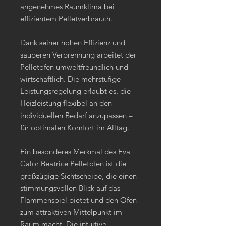
angenehmes Raumklima bei
effizientem Pelletverbrauch.
Dank seiner hohen Effizienz und
sauberen Verbrennung arbeitet der
Pelletofen umweltfreundlich und
wirtschaftlich. Die mehrstufige
Leistungsregelung erlaubt es, die
Heizleistung flexibel an den
individuellen Bedarf anzupassen –
für optimalen Komfort im Alltag.
Ein besonderes Merkmal des Eva
Calor Beatrice Pelletofen ist die
großzügige Sichtscheibe, die einen
stimmungsvollen Blick auf das
Flammenspiel bietet und den Ofen
zum attraktiven Mittelpunkt im
Raum macht. Die intuitive