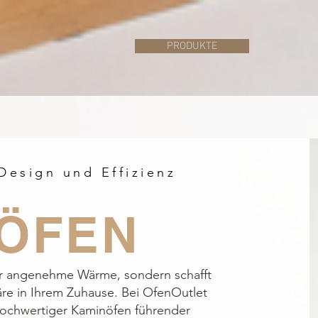
HOME
PRODUKTE
ANGEBO
Design und Effizienz
ÖFEN
für angenehme Wärme, sondern schafft
re in Ihrem Zuhause. Bei OfenOutlet
hochwertiger Kaminöfen führender