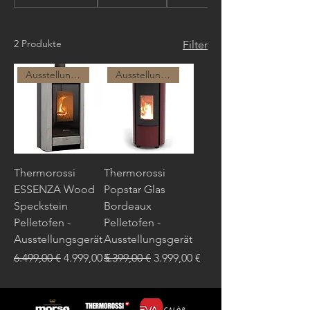
2 Produkte
Filter
Ausstellungsgerät Meldorf
Ausstellungsgerät Kiel
Thermorossi
Thermorossi
ESSENZA Wood
Popstar Glas
Speckstein
Bordeaux
Pelletofen -
Pelletofen -
Ausstellungsgerät
Ausstellungsgerät
Standardpreis
Sale-Preis
Standardpreis
Sale-Preis
6.499,00 €
4.999,00 €
5.399,00 €
3.999,00 €