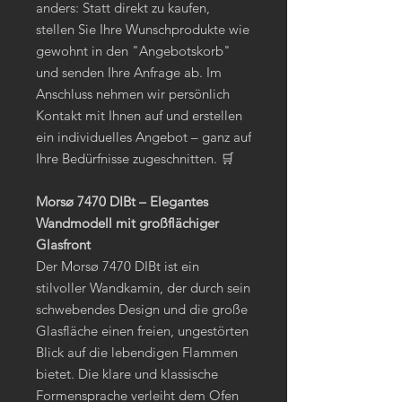
anders: Statt direkt zu kaufen,
stellen Sie Ihre Wunschprodukte wie
gewohnt in den "Angebotskorb"
und senden Ihre Anfrage ab. Im
Anschluss nehmen wir persönlich
Kontakt mit Ihnen auf und erstellen
ein individuelles Angebot – ganz auf
Ihre Bedürfnisse zugeschnitten. 🛒
Morsø 7470 DIBt – Elegantes
Wandmodell mit großflächiger
Glasfront
Der Morsø 7470 DIBt ist ein
stilvoller Wandkamin, der durch sein
schwebendes Design und die große
Glasfläche einen freien, ungestörten
Blick auf die lebendigen Flammen
bietet. Die klare und klassische
Formensprache verleiht dem Ofen