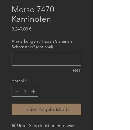
Morsø 7470
Kaminofen
Preis
3.249,00 €
Anmerkungen / Haben Sie einen
Schornstein? (optional)
0/500
Anzahl
*
In den Angebotskorb
🛒 Unser Shop funktioniert etwas