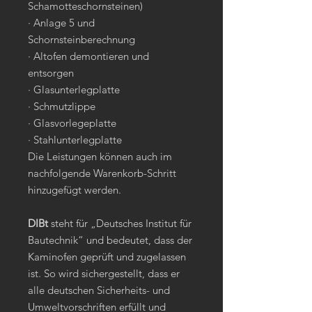
Schamotteschornsteinen)
· Anlage 5 und
Schornsteinberechnung
· Altofen demontieren und
entsorgen
· Glasunterlegplatte
· Schmutzlippe
· Glasvorlegeplatte
· Stahlunterlegplatte
Die Leistungen können auch im
nachfolgende Warenkorb-Schritt
hinzugefügt werden.
DIBt
steht für „Deutsches Institut für
Bautechnik“ und bedeutet, dass der
Kaminofen geprüft und zugelassen
ist. So wird sichergestellt, dass er
alle deutschen Sicherheits- und
Umweltvorschriften erfüllt und