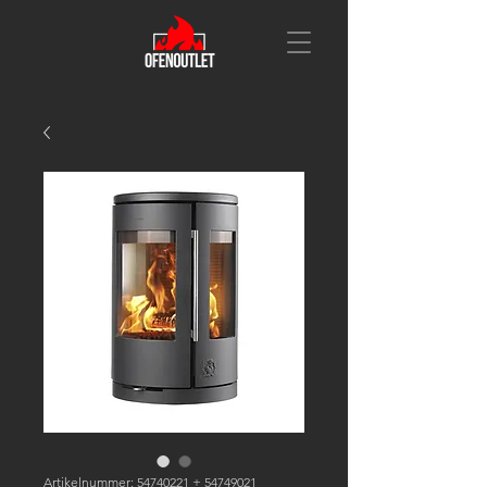
Artikelnummer: 54740221 + 54749021