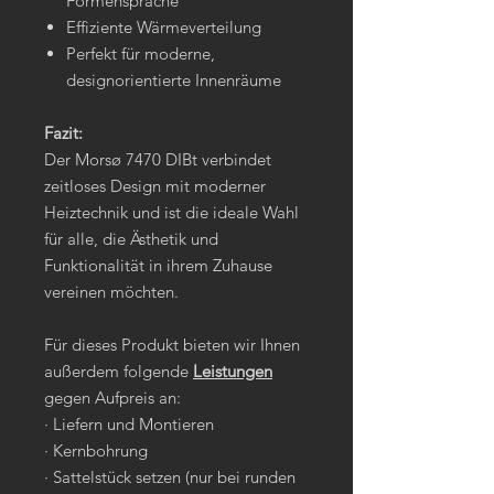
Formensprache
Effiziente Wärmeverteilung
Perfekt für moderne,
designorientierte Innenräume
Fazit:
Der Morsø 7470 DIBt verbindet
zeitloses Design mit moderner
Heiztechnik und ist die ideale Wahl
für alle, die Ästhetik und
Funktionalität in ihrem Zuhause
vereinen möchten.
Für dieses Produkt bieten wir Ihnen
außerdem folgende
Leistungen
gegen Aufpreis an:
· Liefern und Montieren
· Kernbohrung
· Sattelstück setzen (nur bei runden