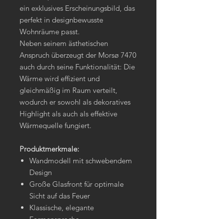
ein exklusives Erscheinungsbild, das
perfekt in designbewusste
Wohnräume passt.
Neben seinem ästhetischen
Anspruch überzeugt der Morsø 7470
auch durch seine Funktionalität: Die
Wärme wird effizient und
gleichmäßig im Raum verteilt,
wodurch er sowohl als dekoratives
Highlight als auch als effektive
Wärmequelle fungiert.
Produktmerkmale:
Wandmodell mit schwebendem
Design
Große Glasfront für optimale
Sicht auf das Feuer
Klassische, elegante